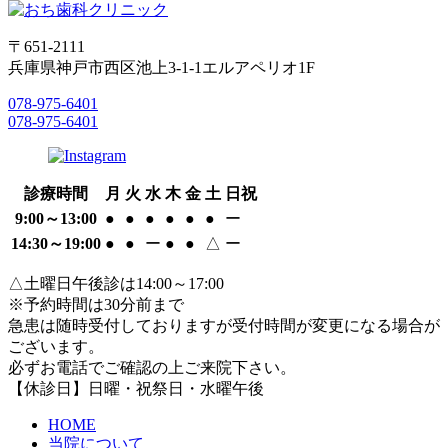
〒651-2111
兵庫県神戸市西区池上3-1-1エルアペリオ1F
078-975-6401
078-975-6401
診療時間
月
火
水
木
金
土
日祝
9:00～13:00
●
●
●
●
●
●
ー
14:30～19:00
●
●
ー
●
●
△
ー
△土曜日午後診は14:00～17:00
※予約時間は30分前まで
急患は随時受付しておりますが受付時間が変更になる場合が
ございます。
必ずお電話でご確認の上ご来院下さい。
【休診日】日曜・祝祭日・水曜午後
HOME
当院について