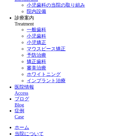
小児歯科の当院の取り組み
院内設備
診療案内
Treatment
一般歯科
小児歯科
小児矯正
マウスピース矯正
予防治療
矯正歯科
審美治療
ホワイトニング
インプラント治療
医院情報
Access
ブログ
Blog
症例
Case
ホーム
当院について