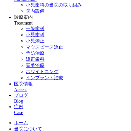
小児歯科の当院の取り組み
院内設備
診療案内
Treatment
一般歯科
小児歯科
小児矯正
マウスピース矯正
予防治療
矯正歯科
審美治療
ホワイトニング
インプラント治療
医院情報
Access
ブログ
Blog
症例
Case
ホーム
当院について