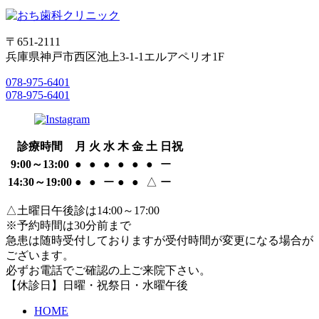
〒651-2111
兵庫県神戸市西区池上3-1-1エルアペリオ1F
078-975-6401
078-975-6401
診療時間
月
火
水
木
金
土
日祝
9:00～13:00
●
●
●
●
●
●
ー
14:30～19:00
●
●
ー
●
●
△
ー
△土曜日午後診は14:00～17:00
※予約時間は30分前まで
急患は随時受付しておりますが受付時間が変更になる場合が
ございます。
必ずお電話でご確認の上ご来院下さい。
【休診日】日曜・祝祭日・水曜午後
HOME