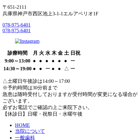
〒651-2111
兵庫県神戸市西区池上3-1-1エルアペリオ1F
078-975-6401
078-975-6401
診療時間
月
火
水
木
金
土
日祝
9:00～13:00
●
●
●
●
●
●
ー
14:30～19:00
●
●
ー
●
●
△
ー
△土曜日午後診は14:00～17:00
※予約時間は30分前まで
急患は随時受付しておりますが受付時間が変更になる場合が
ございます。
必ずお電話でご確認の上ご来院下さい。
【休診日】日曜・祝祭日・水曜午後
HOME
当院について
一般歯科