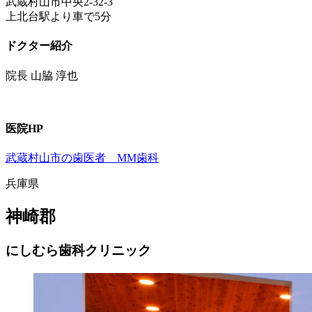
武蔵村山市中央2-32-3
上北台駅より車で5分
ドクター紹介
院長 山脇 淳也
医院HP
武蔵村山市の歯医者 MM歯科
兵庫県
神崎郡
にしむら歯科クリニック