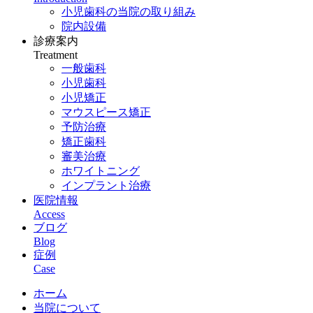
小児歯科の当院の取り組み
院内設備
診療案内
Treatment
一般歯科
小児歯科
小児矯正
マウスピース矯正
予防治療
矯正歯科
審美治療
ホワイトニング
インプラント治療
医院情報
Access
ブログ
Blog
症例
Case
ホーム
当院について