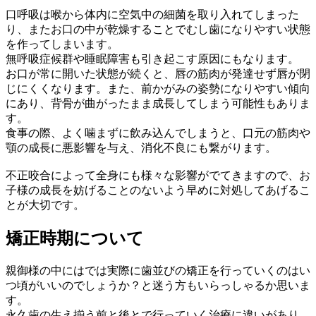
口呼吸は喉から体内に空気中の細菌を取り入れてしまった
り、またお口の中が乾燥することでむし歯になりやすい状態
を作ってしまいます。
無呼吸症候群や睡眠障害も引き起こす原因にもなります。
お口が常に開いた状態が続くと、唇の筋肉が発達せず唇が閉
じにくくなります。また、前かがみの姿勢になりやすい傾向
にあり、背骨が曲がったまま成長してしまう可能性もありま
す。
食事の際、よく噛まずに飲み込んでしまうと、口元の筋肉や
顎の成長に悪影響を与え、消化不良にも繋がります。
不正咬合によって全身にも様々な影響がでてきますので、お
子様の成長を妨げることのないよう早めに対処してあげるこ
とが大切です。
矯正時期について
親御様の中にはでは実際に歯並びの矯正を行っていくのはい
つ頃がいいのでしょうか？と迷う方もいらっしゃるか思いま
す。
永久歯の生え揃う前と後とで行っていく治療に違いがあり、