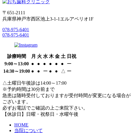
〒651-2111
兵庫県神戸市西区池上3-1-1エルアペリオ1F
078-975-6401
078-975-6401
診療時間
月
火
水
木
金
土
日祝
9:00～13:00
●
●
●
●
●
●
ー
14:30～19:00
●
●
ー
●
●
△
ー
△土曜日午後診は14:00～17:00
※予約時間は30分前まで
急患は随時受付しておりますが受付時間が変更になる場合が
ございます。
必ずお電話でご確認の上ご来院下さい。
【休診日】日曜・祝祭日・水曜午後
HOME
当院について