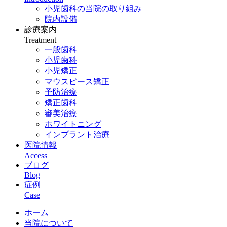
小児歯科の当院の取り組み
院内設備
診療案内
Treatment
一般歯科
小児歯科
小児矯正
マウスピース矯正
予防治療
矯正歯科
審美治療
ホワイトニング
インプラント治療
医院情報
Access
ブログ
Blog
症例
Case
ホーム
当院について