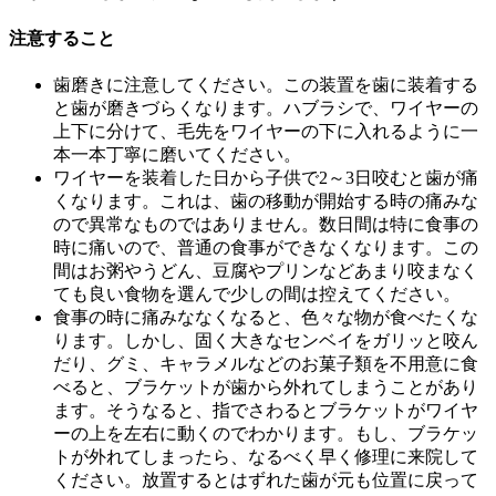
注意すること
歯磨きに注意してください。この装置を歯に装着する
と歯が磨きづらくなります。ハブラシで、ワイヤーの
上下に分けて、毛先をワイヤーの下に入れるように一
本一本丁寧に磨いてください。
ワイヤーを装着した日から子供で2～3日咬むと歯が痛
くなります。これは、歯の移動が開始する時の痛みな
ので異常なものではありません。数日間は特に食事の
時に痛いので、普通の食事ができなくなります。この
間はお粥やうどん、豆腐やプリンなどあまり咬まなく
ても良い食物を選んで少しの間は控えてください。
食事の時に痛みななくなると、色々な物が食べたくな
ります。しかし、固く大きなセンベイをガリッと咬ん
だり、グミ、キャラメルなどのお菓子類を不用意に食
べると、ブラケットが歯から外れてしまうことがあり
ます。そうなると、指でさわるとブラケットがワイヤ
ーの上を左右に動くのでわかります。もし、ブラケッ
トが外れてしまったら、なるべく早く修理に来院して
ください。放置するとはずれた歯が元も位置に戻って