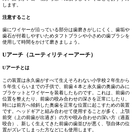
します。
注意すること
歯にワイヤーが沿っている部分は歯磨きがしにくく、歯垢や
歯石が付着しやすいためタフトブラシや小さめの歯ブラシを
使用して時間をかけて磨きましょう。
Uアーチ（ユーティリティーアーチ）
Uアーチとは
この装置は永久歯がすべて生えそろわない小学校２年生から
５年生くらいまでの子供で、前歯４本と永久歯の奥歯のみに
ブラケットとワイヤーを装着したものです。これは、前歯の
位置を整えたり、前歯の咬み合わせの深さを正常にしたり、
時には前方へ傾斜した奥歯を正常な位置に起こすための装置
です。ヘッドギアと組み合わせて使用することが多く、上顎
前突（上の前歯が出過ぎ）の方や咬み合わせの深い方（過蓋
咬合）、新しく生えてきた前歯の歯並びが悪く、顎自体の位
置がズレてしまった方などにも使用します。