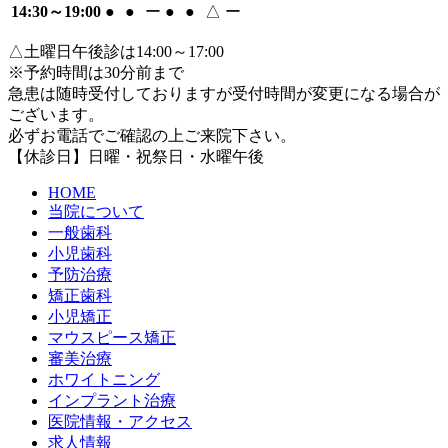
14:30～19:00
●
●
ー
●
●
△
ー
△土曜日午後診は14:00～17:00
※予約時間は30分前まで
急患は随時受付しておりますが受付時間が変更になる場合が
ございます。
必ずお電話でご確認の上ご来院下さい。
【休診日】日曜・祝祭日・水曜午後
HOME
当院について
一般歯科
小児歯科
予防治療
矯正歯科
小児矯正
マウスピース矯正
審美治療
ホワイトニング
インプラント治療
医院情報・アクセス
求人情報