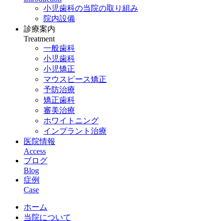
小児歯科の当院の取り組み
院内設備
診療案内
Treatment
一般歯科
小児歯科
小児矯正
マウスピース矯正
予防治療
矯正歯科
審美治療
ホワイトニング
インプラント治療
医院情報
Access
ブログ
Blog
症例
Case
ホーム
当院について