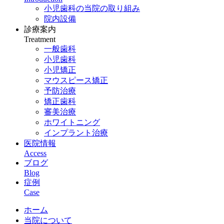
小児歯科の当院の取り組み
院内設備
診療案内
Treatment
一般歯科
小児歯科
小児矯正
マウスピース矯正
予防治療
矯正歯科
審美治療
ホワイトニング
インプラント治療
医院情報
Access
ブログ
Blog
症例
Case
ホーム
当院について