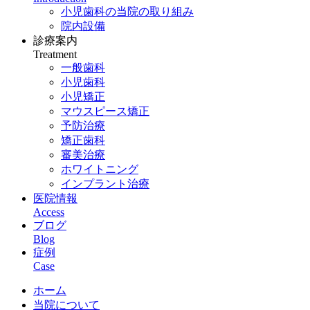
小児歯科の当院の取り組み
院内設備
診療案内
Treatment
一般歯科
小児歯科
小児矯正
マウスピース矯正
予防治療
矯正歯科
審美治療
ホワイトニング
インプラント治療
医院情報
Access
ブログ
Blog
症例
Case
ホーム
当院について