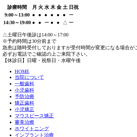
診療時間
月
火
水
木
金
土
日祝
9:00～13:00
●
●
●
●
●
●
ー
14:30～19:00
●
●
ー
●
●
△
ー
△土曜日午後診は14:00～17:00
※予約時間は30分前まで
急患は随時受付しておりますが受付時間が変更になる場合が
必ずお電話でご確認の上ご来院下さい。
【休診日】日曜・祝祭日・水曜午後
HOME
当院について
一般歯科
小児歯科
予防治療
矯正歯科
小児矯正
マウスピース矯正
審美治療
ホワイトニング
インプラント治療