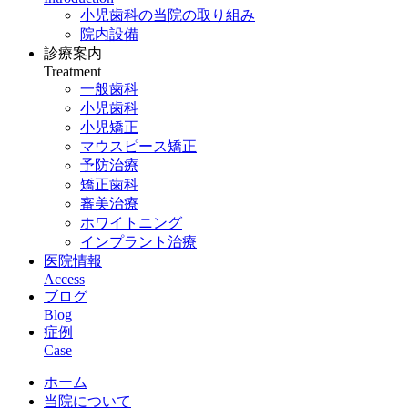
小児歯科の当院の取り組み
院内設備
診療案内
Treatment
一般歯科
小児歯科
小児矯正
マウスピース矯正
予防治療
矯正歯科
審美治療
ホワイトニング
インプラント治療
医院情報
Access
ブログ
Blog
症例
Case
ホーム
当院について