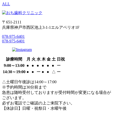
ALL
〒651-2111
兵庫県神戸市西区池上3-1-1エルアペリオ1F
078-975-6401
078-975-6401
診療時間
月
火
水
木
金
土
日祝
9:00～13:00
●
●
●
●
●
●
ー
14:30～19:00
●
●
ー
●
●
△
ー
△土曜日午後診は14:00～17:00
※予約時間は30分前まで
急患は随時受付しておりますが受付時間が変更になる場合が
ございます。
必ずお電話でご確認の上ご来院下さい。
【休診日】日曜・祝祭日・水曜午後