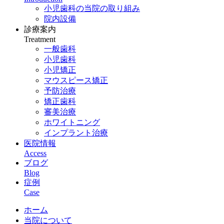
小児歯科の当院の取り組み
院内設備
診療案内
Treatment
一般歯科
小児歯科
小児矯正
マウスピース矯正
予防治療
矯正歯科
審美治療
ホワイトニング
インプラント治療
医院情報
Access
ブログ
Blog
症例
Case
ホーム
当院について