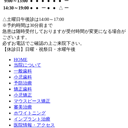
9:00～13:00
●
●
●
●
●
●
ー
14:30～19:00
●
●
ー
●
●
△
ー
△土曜日午後診は14:00～17:00
※予約時間は30分前まで
急患は随時受付しておりますが受付時間が変更になる場合が
ございます。
必ずお電話でご確認の上ご来院下さい。
【休診日】日曜・祝祭日・水曜午後
HOME
当院について
一般歯科
小児歯科
予防治療
矯正歯科
小児矯正
マウスピース矯正
審美治療
ホワイトニング
インプラント治療
医院情報・アクセス