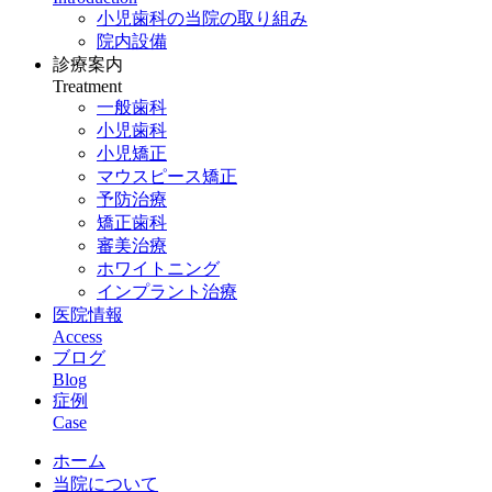
小児歯科の当院の取り組み
院内設備
診療案内
Treatment
一般歯科
小児歯科
小児矯正
マウスピース矯正
予防治療
矯正歯科
審美治療
ホワイトニング
インプラント治療
医院情報
Access
ブログ
Blog
症例
Case
ホーム
当院について