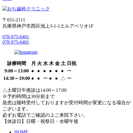
〒651-2111
兵庫県神戸市西区池上3-1-1エルアペリオ1F
078-975-6401
078-975-6401
診療時間
月
火
水
木
金
土
日祝
9:00～13:00
●
●
●
●
●
●
ー
14:30～19:00
●
●
ー
●
●
△
ー
△土曜日午後診は14:00～17:00
※予約時間は30分前まで
急患は随時受付しておりますが受付時間が変更になる場合が
ございます。
必ずお電話でご確認の上ご来院下さい。
【休診日】日曜・祝祭日・水曜午後
HOME