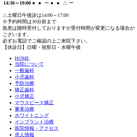
14:30～19:00
●
●
ー
●
●
△
ー
△土曜日午後診は14:00～17:00
※予約時間は30分前まで
急患は随時受付しておりますが受付時間が変更になる場合が
ございます。
必ずお電話でご確認の上ご来院下さい。
【休診日】日曜・祝祭日・水曜午後
HOME
当院について
一般歯科
小児歯科
予防治療
矯正歯科
小児矯正
マウスピース矯正
審美治療
ホワイトニング
インプラント治療
医院情報・アクセス
求人情報