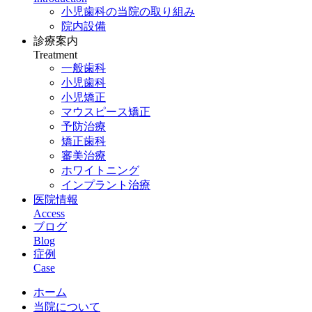
小児歯科の当院の取り組み
院内設備
診療案内
Treatment
一般歯科
小児歯科
小児矯正
マウスピース矯正
予防治療
矯正歯科
審美治療
ホワイトニング
インプラント治療
医院情報
Access
ブログ
Blog
症例
Case
ホーム
当院について