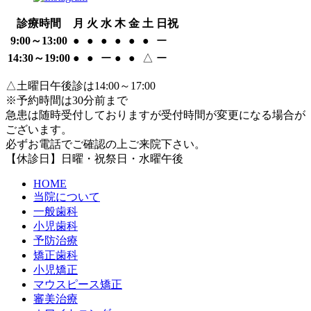
診療時間
月
火
水
木
金
土
日祝
9:00～13:00
●
●
●
●
●
●
ー
14:30～19:00
●
●
ー
●
●
△
ー
△土曜日午後診は14:00～17:00
※予約時間は30分前まで
急患は随時受付しておりますが受付時間が変更になる場合が
ございます。
必ずお電話でご確認の上ご来院下さい。
【休診日】日曜・祝祭日・水曜午後
HOME
当院について
一般歯科
小児歯科
予防治療
矯正歯科
小児矯正
マウスピース矯正
審美治療