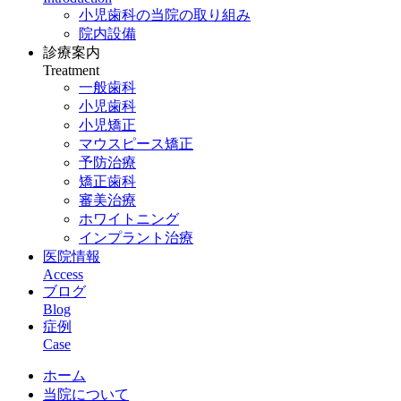
小児歯科の当院の取り組み
院内設備
診療案内
Treatment
一般歯科
小児歯科
小児矯正
マウスピース矯正
予防治療
矯正歯科
審美治療
ホワイトニング
インプラント治療
医院情報
Access
ブログ
Blog
症例
Case
ホーム
当院について