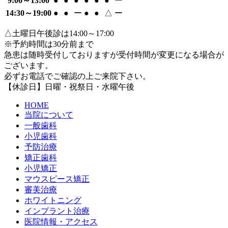
9:00～13:00
●
●
●
●
●
●
ー
14:30～19:00
●
●
ー
●
●
△
ー
△土曜日午後診は14:00～17:00
※予約時間は30分前まで
急患は随時受付しておりますが受付時間が変更になる場合が
ございます。
必ずお電話でご確認の上ご来院下さい。
【休診日】日曜・祝祭日・水曜午後
HOME
当院について
一般歯科
小児歯科
予防治療
矯正歯科
小児矯正
マウスピース矯正
審美治療
ホワイトニング
インプラント治療
医院情報・アクセス