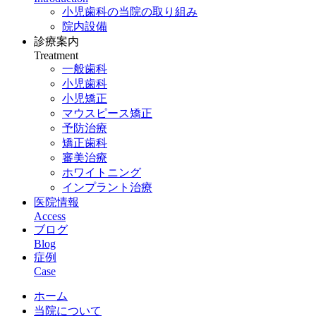
小児歯科の当院の取り組み
院内設備
診療案内
Treatment
一般歯科
小児歯科
小児矯正
マウスピース矯正
予防治療
矯正歯科
審美治療
ホワイトニング
インプラント治療
医院情報
Access
ブログ
Blog
症例
Case
ホーム
当院について